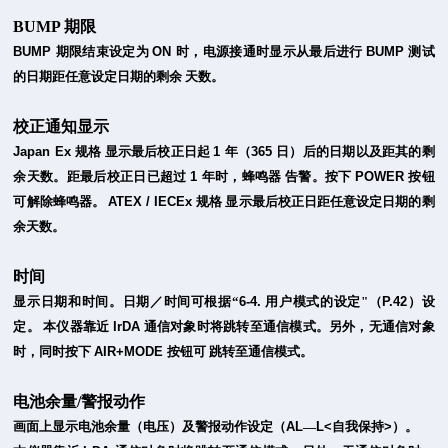
BUMP 期限
BUMP
期限结束设定为
ON
时，电源接通时显示从最后进行
BUMP
测试
的日期距任意设定日期的剩余
天数。
校正通知显示
Japan Ex
规格
显示最后校正日起
1
年（
365
日）后的日期以及距其的剩
余天数。距最后校正日已超过
1
年时，蜂鸣器
告警。按下
POWER
按钮
可解除蜂鸣器。
ATEX / IECEx
规格
显示最后校正日距
任意设定日期的剩
余天数。
时间
显示日期和时间。日期／时间可根据“
6-4.
用户模式的设定"（
P.42
）设
定。
本仪器靠近
IrDA
通信对象时将跳转至通信模式。另外，无通信对象
时，同时按下
AIR+MODE
按钮可
跳转至通信模式。
电池余量/警报动作
画面上显示电池余量（电压）及警报动作设定（
AL
—
L<
自我保持
>
）。