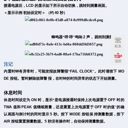
接通电源后，
LCD
的显示如下所示自动切换，跳转到测量画面。
＜显示示例 初始设定时＞ （约
40
秒）
蜂鸣器“哔 哔"鸣响
2
声，
跳转到测量画面。
联系
顶部
注记
内置时钟有异常时，可能发报故障警报“
FAIL CLOCK
"。此时请按下
MO
DE
按钮。暂时解除故障警
报，在时钟的时间异常的状态下开始测量。
休息时间
休息时间设定为
ON
时，显示“是电源接通时保持上次电源置于
OFF
时的
TWA
值和
PEAK
值继续测
量，还是重置上次电源置于
OFF
时的值"的确
认画面与倒计时的同时显示
5
秒。按下
MODE
按钮保
持测量数据，按下
AIR
按钮重置测量数据。
5
秒没有操作时，自动保持测量数据。