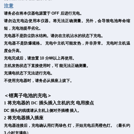
注意
请务必在将本仪器电源置于
OFF
后进行充电。
请勿边充电边使用本仪器。将无法正确测量。另外，会导致电池寿命缩
短，充电池提早劣化。
充电器不是防尘防水结构。请勿在主机沾水的状态下充电。
充电器不是防爆规格。
充电中主机可能发热，并非异常。
充电时主机温
度会升高。
充电完成后，请放置
10
分钟以上再使用。
主机发热状态下直接使用时，可
能无法正确测量。
充满电状态下无法进行充电。
不使用充电器时，请务必从插座上拔下。
＜锂离子电池的充电＞
1
将充电器的
DC
插头插入主机的充
电用接点
DC
插头的线缆请从主机上侧对齐插槽
插入。
2
将充电器插入插座
充电器连接后，充电确认用灯亮绿色
灯，开始充电后亮橙色灯。（最长约
3
小时充满电）