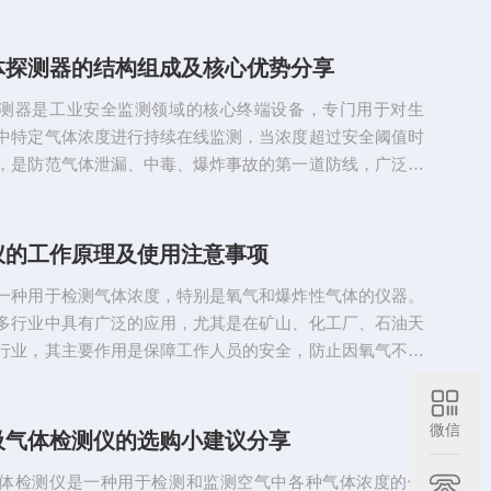
体探测器的结构组成及核心优势分享
测器是工业安全监测领域的核心终端设备，专门用于对生
中特定气体浓度进行持续在线监测，当浓度超过安全阈值时
，是防范气体泄漏、中毒、爆炸事故的第一道防线，广泛应
、市政燃气、污水处理、地下管廊、矿山、半导体制造等高
集场景，是工业安全生产体系中不可缺组成部分。从结构上
体探测器主要由传感模块、信号处理单元、报警交互模块、
仪的工作原理及使用注意事项
电模块及防爆结构件组成。其中传感模块是核心部件，根据
一种用于检测气体浓度，特别是氧气和爆炸性气体的仪器。
不同，通常采用催化燃...
多行业中具有广泛的应用，尤其是在矿山、化工厂、石油天
行业，其主要作用是保障工作人员的安全，防止因氧气不足
体存在而导致的事故。测氧测爆仪的工作原理：1.电化学气
气和可燃气体传感器通常采用电化学传感器。电化学传感器
微信
感器内部化学物质的反应产生电流或电压信号，传感器通过
吸气体检测仪的选购小建议分享
断气体的浓度。2.催化燃烧法传感器：这种传感器通常用于
体检测仪是一种用于检测和监测空气中各种气体浓度的仪
浓度。其工作原...