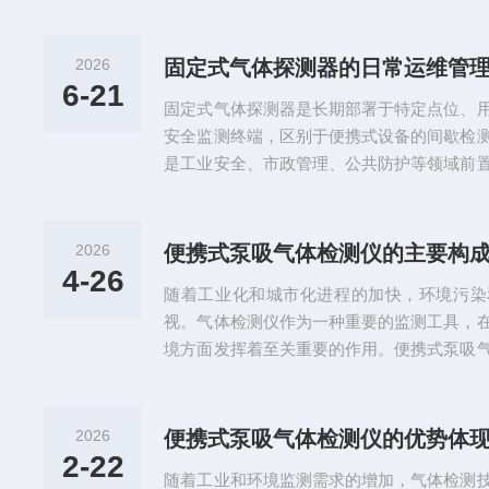
2026
固定式气体探测器的日常运维管
6-21
固定式气体探测器是长期部署于特定点位、
安全监测终端，区别于便携式设备的间歇检
是工业安全、市政管理、公共防护等领域前
效降低气体泄漏、有害气体积聚引发的安全
的核心功能属性：1.连续监测能力：设备固
时采集所在点位的环境气体数据，覆盖便携
2026
便携式泵吸气体检测仪的主要构
景，避免因检测间隔过长漏判风险。2.多级
4-26
随着工业化和城市化进程的加快，环境污染
值设置不同等级的预警响应，低...
视。气体检测仪作为一种重要的监测工具，
境方面发挥着至关重要的作用。便携式泵吸
高效的特点，广泛应用于工业现场、实验室
域。便携式泵吸气体检测仪的主要部分构成：
气体检测仪的核心部件，负责检测特定气体
2026
便携式泵吸气体检测仪的优势体
以测量不同的气体，如氧气、二氧化碳、一
2-22
随着工业和环境监测需求的增加，气体检测
传感器类型包括电化学传感器、半导体...