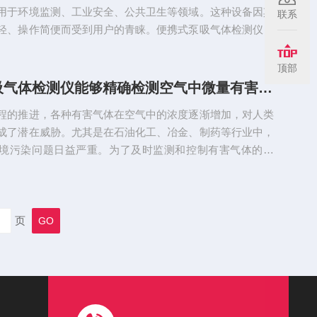
用于环境监测、工业安全、公共卫生等领域。这种设备因其
联系
轻、操作简便而受到用户的青睐。便携式泵吸气体检测仪的
.空气采样：仪器通过泵将外部空气抽取到检测腔内。2.气体
空气样本经过传感器，传感器根据气体的物理和化学特性
顶部
红外吸收等）识别并测量气体的浓度。3.数据处理：通过内
便携式泵吸气体检测仪能够精确检测空气中微量有害气体的浓度
传感器输出的信号进行处理，计算出气体的浓度值。4.结果
程的推进，各种有害气体在空气中的浓度逐渐增加，对人类
测结果通过液晶...
成了潜在威胁。尤其是在石油化工、冶金、制药等行业中，
境污染问题日益严重。为了及时监测和控制有害气体的浓
健康和环境安全，便携式气体检测仪应运而生。便携式泵吸
为一种先进的气体监测工具，广泛应用于环境监测、工业安
等领域。便携式泵吸气体检测仪的主要特点：1.高灵敏度和
较高的灵敏度，能够精确检测空气中微量有害气体的浓度。
页
够有效区分不同气体...