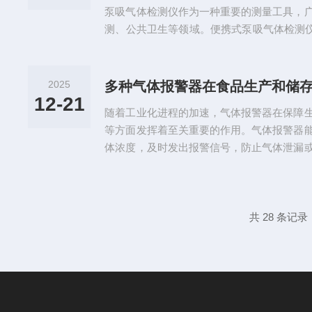
泵吸气体检测仪作为一种重要的测量工具，
测、公共卫生等领域。便携式泵吸气体检测仪
仪器启动后，泵系统会将周围空气或特定区域
分析：当气体进入仪器后，传感器（如电化
燃烧传感器等）会对气体的成分进行实时分析
2025
多种气体报警器在食品生产和储
理：仪器内置的数据处理单元会将传感器采
12-21
随着工业化进程的加速，气体报警器在保障
转换为易于理解的浓度值。4...
等方面发挥着至关重要的作用。气体报警器
体浓度，及时发出报警信号，防止气体泄漏
种气体的环境中，使用多种气体报警器尤其
器的应用领域：1.石油化工行业：石油化工
种类繁多，如天然气、氯气、氨气、二氧化
防止发生爆炸或中毒事故。石油炼制、气体
共 28 条记录
报警器。2.煤矿行业：煤矿生产...