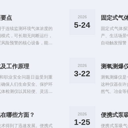
理要点
2026
固定式气
5-24
用于连续监测环境气体浓度的
固定式气体探
测模式，可长期无间断运行，
产、生活场景
置风险预警的核心设备，能有
自动触发报警
事故风险。固定式气体探测器
用于石油化工
定安装后无需人工值守，可实
风险及人员密
式检测难以覆盖的突发泄漏场
看，固定式气
成及工作原理
2026
测氧测爆
预警机制：可根据预设浓度阈
通讯模块、供
3-22
和职业安全问题日益受到重
测氧测爆仪是
监测目标气体的
在确保人们生命安全、保护环
这种仪器在许
气体检测仪以其轻便、灵活和
然气、冶金等
、环境监测和公共安全等领
或有爆炸性气
1.气体传感器：这是便携式
体传感器：氧
的浓度。不同类型的传感器可
通过气体与传
现在哪些方面？
2026
便携式泵
氧化碳、可燃气体等。常见的
这些信号来判
1-25
技术得到了迅速发展。便携式
便携式泵吸气
测量可燃气体的