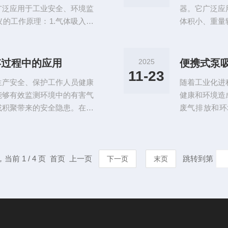
广泛应用于工业安全、环境监
器。它广泛应
的工作原理：1.气体吸入：
体积小、重量
的气体抽入检测腔。2.气体
工作原理：1
学传感器、红外传感器、催化
识别与检测：
，并测量其浓度。3.数据处
（如电导率、
存过程中的应用
2025
集到的信号进行数字化处理，
部微处理器对
11-23
生产安全、保护工作人员健康
随着工业化进
显示与报警：检
能够有效监测环境中的有害气
健康和环境造
或积聚带来的安全隐患。在多
废气排放和环
显得尤为重要。多种气体报警
度，保障工人
行业生产过程中涉及到的气体
气体检测仪作
硫等。可及时发现气体泄漏，
全、职业卫生
储运、化肥厂等均需安装气体
，当前 1 / 4 页 首页 上一页
跳转到第
选择性：具有
下一页
末页
同时，仪器还能