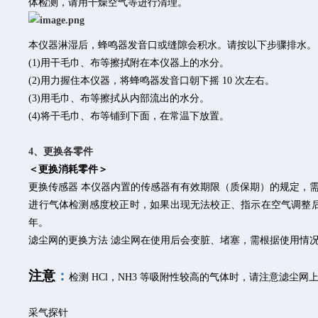
体检测，请用干燥空气等进行清理。
本仪器淋湿后，蜂鸣器发音口或缝隙会积水。请按以下步骤排水。
(1)用干毛巾、布等擦拭附在本仪器上的水分。
(2)用力握住本仪器，将蜂鸣器发音口朝下摇 10 次左右。
(3)用毛巾、布等擦拭从内部流出的水分。
(4)将干毛巾、布等铺到下面，在常温下放置。
4、更换各零件
＜更换消耗零件＞
更换传感器 本仪器内置的传感器有有效期限（质保期）的规定，
进行气体检测感度校正时，如果出现无法校正、指示在空气调整后
年。
滤尘网的更换方法 滤尘网在使用后会变脏、堵塞，需根据使用情
注意
：
检测 HCl，NH3 等吸附性较高的气体时，请注意滤尘网
采气探针