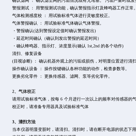
确认滤网 ： 确认滤尘网的污垢情况或有无堵塞。 污垢严重时或
警报测试 ： 用警报测试功能，确认警报指示灯及蜂鸣器工作正常
气体检测感度校 ： 用试验标准气体进行灵敏度校正。
气体警报确认 ： 用试验标准气体确认气体警报。
・警报确认(达到警报设定值时确认警报发出)
・延迟时间确认（确认到发出警报的延迟时间）
・确认蜂鸣器、指示灯、浓度显示(确认 1st,2nd 的各个动作)
清扫、修复设备
(目视诊断) ： 确认机器外观上的污垢或损伤，对明显位置进行清
操作确认设备 ： 操作按键确认各种功能的动作，检查参数等。
更换劣化零件 ： 更换传感器、滤网、泵等劣化零件。
2、气体校正
请用试验标准气体，按每 6 个月进行一次以上的频率对传感器的
校正时，请准备专用器具及试验标准气体
3、清扫方法
当本仪器明显变脏时，请清扫。清扫时，请在断开电源的状态下用