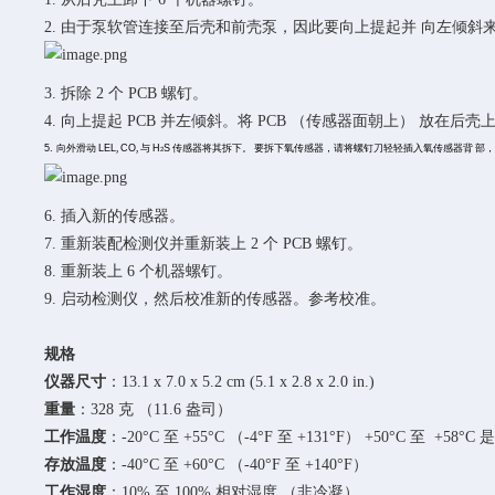
2. 由于泵软管连接至后壳和前壳泵，因此要向上提起并 向左倾
3. 拆除 2 个 PCB 螺钉。
4. 向上提起 PCB 并左倾斜。将 PCB （传感器面朝上） 放在后壳
5.
向外滑动
LEL
,
CO
, 与
H
S
传感器将其拆下。
要拆下氧传感器，请将螺钉刀轻轻插入氧传感器背
部
2
6. 插入新的传感器。
7. 重新装配检测仪并重新装上 2 个 PCB 螺钉。
8. 重新装上 6 个机器螺钉。
9. 启动检测仪，然后校准新的传感器。参考校准。
规格
仪器尺寸
：13.1 x 7.0 x 5.2 cm (5.1 x 2.8 x 2.0 in.)
重量
：328 克 （11.6 盎司）
工作温度
：-20°C 至 +55°C （-4°F 至 +131°F） +50°C 至 +
存放温度
：-40°C 至 +60°C （-40°F 至 +140°F）
工作湿度
：10% 至 100% 相对湿度 （非冷凝）