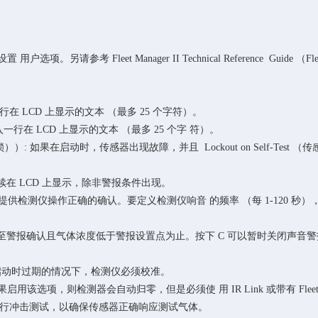
设置 用户选项。另请参考 Fleet Manager II Technical Reference G
间，输入一行在 LCD 上显示的文本 （最多 25 个字符）。
动期间，输入一行在 LCD 上显示的文本 （最多 25 个字 符）。
 感器警报锁））: 如果在启动时，传感器出现故障，并且 Lockout on Self-Tes
全）会持续在 LCD 上显示，除非警报条件出现。
会不断提供检测仪操作正确的确认。要定义检测仪响音 的频率 （每 1-120 秒），请在
 持续，直至警报确认且气体浓度低于警报设置点
为止。按下 C 可以暂时关闭声音警
传 感器在启动时过期的情况下，检测仪必须校准。
用该选项，则检测器会自动归零，但是必须使 用 IR Link 或带有 Fleet Manag
 须每日执行冲击测试，以确保传感器正确响应测试气体。