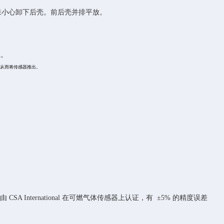
斜来小心卸下后壳。前后壳并排平放。
上。
，从而将传感器推出。
58°C 是由 CSA International 在可燃气体传感器上认证，有 ±5% 的精度误差