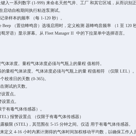
在 检测仪上键入一系列数字 (1-999) 来命名天然气井、工厂 和其它区域，从
项，则必须在启动自检期间执行粘连泵测试。
义检测仪记录样本的频率 （每 1-120 秒）。
Confidence Beep （置信蜂鸣音）选项启用时，定义检测 器蜂鸣音频率 （1 至 120 
s （葡萄牙语）显示屏幕。从 Fleet Manager II 中的下拉菜单中选择语言。
个传 感器的量程气体浓度。量程气体浓度必须与气瓶上的量程 值相符。
定义 LEL 传感器的量程气体浓度。气体浓度必须与气瓶上的量 程值相符 （仅限 LEL）
离下一个校准日的天数 (0-365)。
下一次冲击测试的天数。
限报警设置点。
限报警设置点。
点 （仅限于有毒气体传感器）。
露极限 (STEL) 报警设置点 （仅限于有毒气体传感器）
：定 义短期曝露极限 (STEL)，其范围在 5-15 分钟之间。仅适 用于有毒气体传感器。
：TWA 期选项用来定义 4-16 小时内累计测得的气体时间加权移动平均数，以