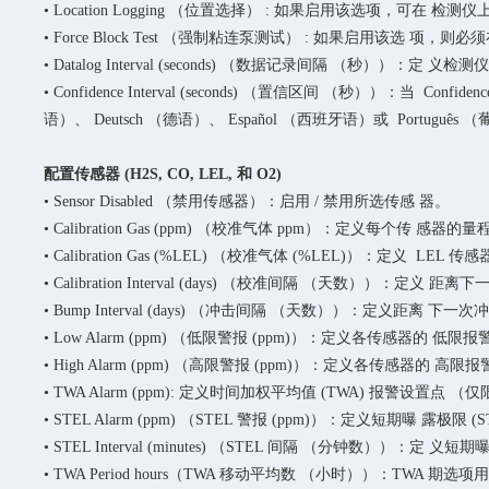
• Location Logging （位置选择） : 如果启用该选项，可
• Force Block Test （强制粘连泵测试） : 如果启用该选 
• Datalog Interval (seconds) （数据记录间隔 （秒））：定 
• Confidence Interval (seconds) （置信区间 （秒））：当 
语）、 Deutsch （德语）、 Español （西班牙语）或 Portuguê
配置传感器 (H2S, CO, LEL, 和 O2)
• Sensor Disabled （禁用传感器）：启用 / 禁用所选传感 器。
• Calibration Gas (ppm) （校准气体 ppm）：定义每
• Calibration Gas (%LEL) （校准气体 (%LEL)）：
• Calibration Interval (days) （校准间隔 （天数））：定义 距
• Bump Interval (days) （冲击间隔 （天数））：定义距离 
• Low Alarm (ppm) （低限警报 (ppm)）：定义各传感器的 低
• High Alarm (ppm) （高限警报 (ppm)）：定义各传感器的 高
• TWA Alarm (ppm): 定义时间加权平均值 (TWA) 报警设置
• STEL Alarm (ppm) （STEL 警报 (ppm)）：定义短期曝 
• STEL Interval (minutes) （STEL 间隔 （分钟数））
• TWA Period hours（TWA 移动平均数 （小时））