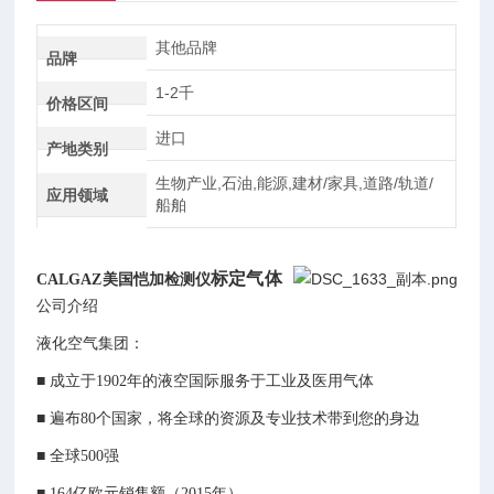
其他品牌
品牌
1-2千
价格区间
进口
产地类别
生物产业,石油,能源,建材/家具,道路/轨道/
应用领域
船舶
标定气体
CALGAZ美国恺加检测仪
公司介绍
液化空气集团：
■ 成立于1902年的液空国际服务于工业及医用气体
■ 遍布80个国家，将全球的资源及专业技术带到您的身边
■ 全球500强
■ 164亿欧元销售额（2015年）