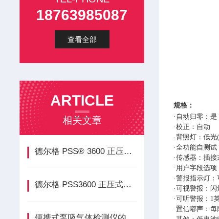
18763985087
查看全部
ARTICLE
规格
：
·自动归零：是
相关文章
·校正：自动
·背照灯：低光
·全功能自测
德尔格 PSS® 3600 正压式空气呼吸器有哪些优点？
·传感器：插接
·用户字段选
·警报指示灯
德尔格 PSS3600 正压式空气呼吸器参数、功能介绍
·可视警报
·可听警报：1
·置信嘟声：每
便携式泵吸气体检测仪的主要特点及使用注意事项