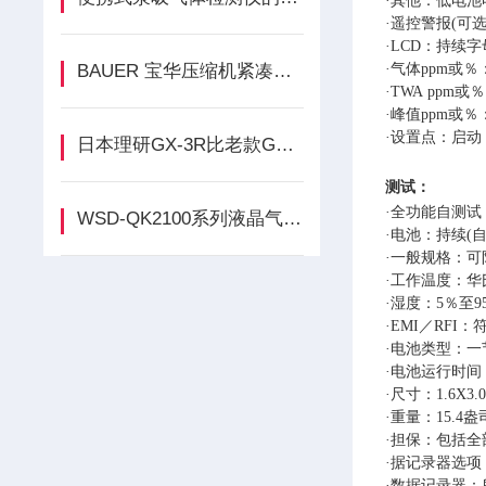
·其他：低电
·遥控警报(可
·LCD：持续
BAUER 宝华压缩机紧凑型 JUNIOR II介绍
·气体ppm或
·TWA pp
·峰值ppm或
·设置点：启动
日本理研GX-3R比老款GX-2009有哪些优势
测试
：
·全功能自测试
WSD-QK2100系列液晶气体报警控制器的技术参数
·电池：持续(自
·一般规格：可
·工作温度：华氏
·湿度：5％至9
·EMI／RFI
·电池类型：一节3
·电池运行时间
·尺寸：1.6X3.
·重量：15.4盎
·担保：包括
·据记录器选
·数据记录器