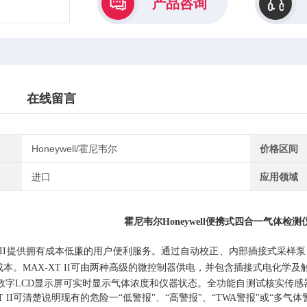
产品咨询
在线留言
Honeywell/霍尼韦尔
价格区间
进口
应用领域
霍尼韦尔Honeywell便携式四合一气体检测
II
提供拥有成本低廉的用户便利服务。通过自动校正、内部插接式采样泵
成本。
MAX
-XT II
可由两种高级的微控制器供电，并包含插接式电化学及触
字LCD显示屏可实时显示气体浓度和仪器状态。全功能自测试核实传感
XT II可清楚说明现有的危险一“低警报"、“高警报"、“TWA警报"或“多