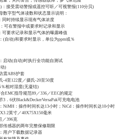
池电量；关闭警告；传感器故障；多气体危险
选)：接受震动警报或遥控可听／可视警报(110分贝)
字母数字型气体读数和状态显示说明：
％：同时持续显示现有气体浓度
m或％：可在警报中或要求时记录和显示
％：可要求记录和显示气体的曝露峰值
：(自动)和要求时显示，单位为ppm或％
：启动(自动)时执行全功能自测试
动)
防震ABS护套
-4至122度／摄氏-20至50度
5％相对湿度(无凝结)
：符合EMC指导规范89／336／EEC的规定
．6伏Black&DeckerVersaPak可充电电池
：NiMH：操作时间长达13小时；NiCd：操作时间长达10小时
0X3.2英寸／40X75X150毫米
司／396克
全部传感器的两年完整保修期限
项：用户下载数据记录器
：所有故障及事件