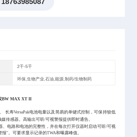
18763985087
2千-5千
环保,生物产业,石油,能源,制药/生物制药
仪
BW MAX XT II
、
长寿
VersaPak电池电量以及简易的单键式控制，可保持较低
媒传感器。高输出可听/可视警报提供即时通告。
器、电路和电池的完整性，并在每次打开仪器时启动可听/可视
气体警报"。可要求显示记录的TWA和曝露峰值。