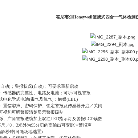
霍尼韦尔Honeywell便携式四合一气体检测
(自动)；警报状况(自动)；可要求重新启动
试：传感器的完整性、电路及电池；可听/可视警报
式电化学式电池(毒气及氧气)；触媒(LEL)
项：置信嘟声、密码保护、锁定警报及传感器开启／关闭
：可视和可听警报清楚显示警报级别
：闪烁、广角警报透镜加上双红LED指示灯及警报LCD读数
英尺／0．3米外为95分贝的高输出可变脉冲警报声
隔5秒钟(可随场地选置)