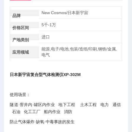
New Cosmos/日本新宇宙
品牌
5千-1万
价格区间
进口
产地类别
能源,电子/电池,包装/造纸/印刷,钢铁/金属,
应用领域
电气
日本新宇宙复合型气体检测仪
XP-302M
使用场景：
隧道·窨井内·罐区内作业 地下工程 土木工程 电力 通信
石油 化工工厂 船内作业 消防
防止气体爆炸·缺氧·中毒事故的发生