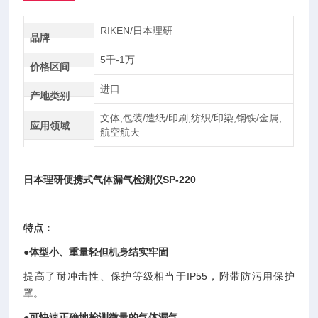
RIKEN/日本理研
品牌
5千-1万
价格区间
进口
产地类别
文体,包装/造纸/印刷,纺织/印染,钢铁/金属,
应用领域
航空航天
日本理研便携式气体漏气检测仪
SP-220
特点：
●体型小、重量轻但机身结实牢固
提高了耐冲击性、保护等级相当于IP55，附带防污用保护
罩。
●可快速正确地检测微量的气体漏气