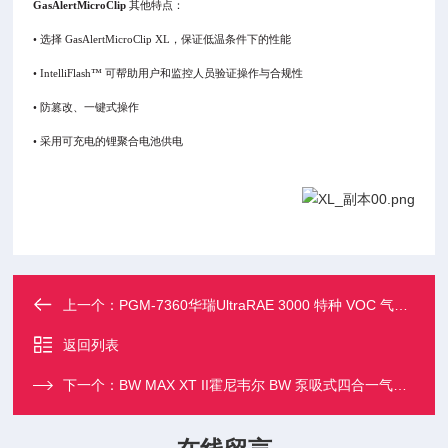
GasAlertMicroClip
其他特点：
•
选择
GasAlertMicroClip XL
，保证低温条件下的性能
• IntelliFlash™
可帮助用户和监控人员验证操作与合规性
•
防篡改、一键式操作
•
采用可充电的锂聚合电池供电
上一个：
PGM-7360华瑞UltraRAE 3000 特种 VOC 气体检测仪
返回列表
下一个：
BW MAX XT II霍尼韦尔 BW 泵吸式四合一气体检测仪