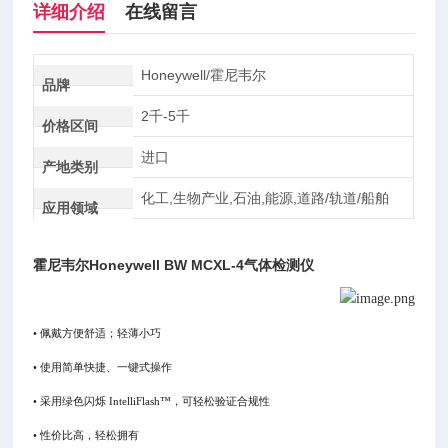
详细介绍
在线留言
Honeywell/霍尼韦尔
品牌
2千-5千
价格区间
进口
产地类别
化工,生物产业,石油,能源,道路/轨道/船舶
应用领域
霍尼韦尔Honeywell BW MCXL-4气体检测仪
• 佩戴方便舒适；轻薄小巧
• 使用简单快捷、一键式操作
• 采用绿色闪烁 IntelliFlash™，可轻松验证合规性
• 性价比高，轻松拥有