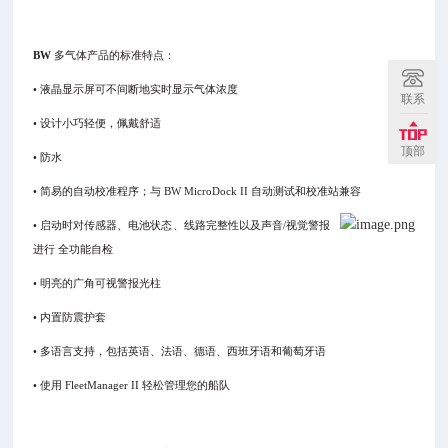
BW
多气体产品的标准特点：
•
液晶显示屏可不间断地实时显示气体浓度
联系
•
设计小巧轻便，佩戴舒适
顶部
•
防水
•
简易的自动校准程序；与
BW MicroDock II
自动测试和校准站兼容
•
启动时对传感器、电池状态、线路完整性以及声音/视觉警报
进行
全功能自检
•
明亮的广角可视警报光柱
•
内置防震护套
•
多语言支持，包括英语、法语、德语、西班牙语和葡萄牙语
•
使用
FleetManager II
轻松管理您的船队