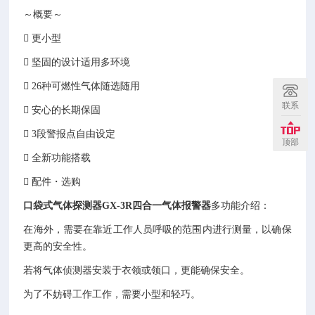
～概要～
 更小型
 坚固的设计适用多环境
 26种可燃性气体随选随用
联系
 安心的长期保固
 3段警报点自由设定
顶部
 全新功能搭载
 配件・选购
口袋式气体探测器GX-3R四合一气体报警器
多功能介绍：
在海外，需要在靠近工作人员呼吸的范围内进行测量，以确保
更高的安全性。
若将气体侦测器安装于衣领或领口，更能确保安全。
为了不妨碍工作工作，需要小型和轻巧。