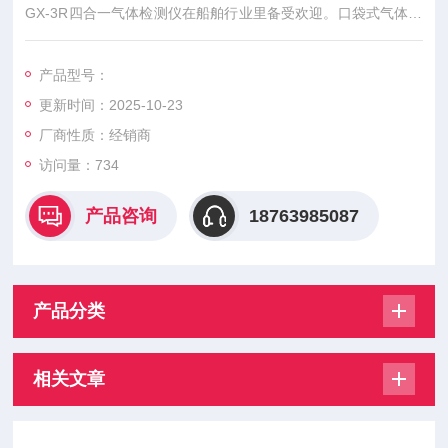
GX-3R四合一气体检测仪在船舶行业里备受欢迎。口袋式气体探
测器GX-3R四合一气体报警器是一款功能齐全的气体检测仪，集
氧气检测、可燃气体检测、硫化氢检测和一氧化碳检测四合一于
产品型号：
一身，为船舶安全监测提供了可靠的保障。
更新时间：2025-10-23
厂商性质：经销商
访问量：734
产品咨询
18763985087
产品分类
相关文章