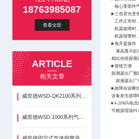
核心零部件
18763985087
★三色背光变
工作正常时
查看全部
机器故障时
机器报警时
★免开盖操作
液晶显示款
相比传统探测
ARTICLE
★接线方便
探测器出厂预
相关文章
探测器出厂
★故障自诊断
威世德WSD-QK2100系列气体报警控制器（液晶显示）简介
设备发生故障
★
4-20MA
可根据现场
P
威世德WSD-1000系列气体报警控制器（数码显示）简介
威世德固定式气体报警器简介