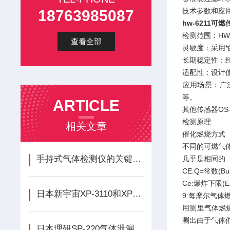
技术参数和应
18763985087
hw-6211可
‌检测范围‌：
查看全部
‌灵敏度‌：采
‌长期稳定性‌
‌适配性‌：设计
‌应用场景‌
等‌。
ARTICLE
其他传感器OS-B1
检测原理:
相关文章
催化燃烧方式
不同的可燃气
手持式气体检测仪的关键特性与选型要点
几乎是相同的.
CE.Q=常数(Bur
Ce:爆炸下限(E
日本新宇宙XP-3110和XP-3310II有什么区别？
9:每摩尔气体燃烧
用测里气体燃
测出由于气体
日本理研SP-220气体泄漏检测仪有哪些标准配件