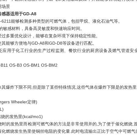
用场景
燃传感器适用于GD-A8
HW-6211能够检测多种类型的可燃气体，包括甲烷、液化石油气等‌。
用*的敏感材料，具备高灵敏度和快速响应时间‌。
：经过多重优化设计，能够在复杂环境下保持稳定性能‌。
使其能够方便地与GD-A8和GD-D8等设备进行匹配‌。
：广泛应用于化工行业的生产过程监测、餐饮行业的厨房设备及燃气管道
1 OS-B3 OS-BM1 OS-BM2
体其爆炸下限不同,但是除了某些特殊情况,这些气体在爆炸下限是的发热里
gers Wheeler定律)
L)
的发热里(kcal/mo1)
烧时的发热里而检测可燃气体的方法是非常使用并的,为了便于催化燃烧,首
催化燃烧发生热里使铜丝电阻的变化量.此时电流输出正比于空气中可燃气