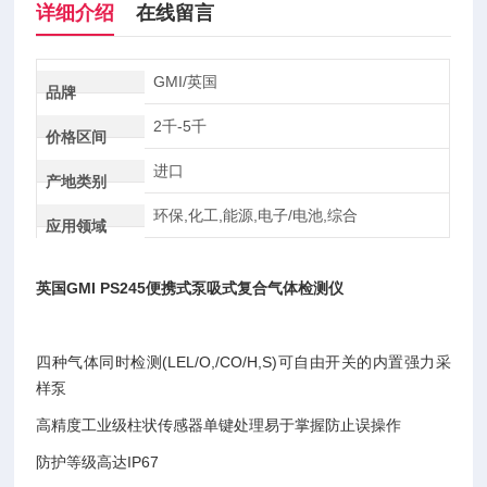
详细介绍
在线留言
GMI/英国
品牌
2千-5千
价格区间
进口
产地类别
环保,化工,能源,电子/电池,综合
应用领域
英国GMI PS245便携式泵吸式复合气体检测仪
四种气体同时检测(LEL/O,/CO/H,S)可自由开关的内置强力采
样泵
高精度工业级柱状传感器单键处理易于掌握防止误操作
防护等级高达IP67