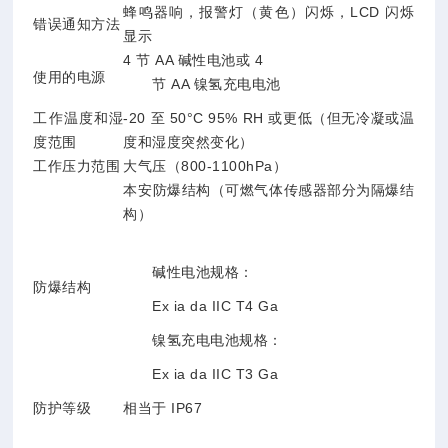
蜂鸣器响，报警灯（黄色）闪烁，LCD 闪烁
错误通知方法
显示
4 节 AA 碱性电池或 4
使用的电源
节 AA 镍氢充电电池
工作温度和湿
-20 至 50°C 95% RH 或更低（但无冷凝或温
度范围
度和湿度突然变化）
工作压力范围
大气压（800-1100hPa）
本安防爆结构（可燃气体传感器部分为隔爆结
构）
碱性电池规格：
防爆结构
Ex ia da IIC T4 Ga
镍氢充电电池规格：
Ex ia da IIC T3 Ga
防护等级
相当于 IP67