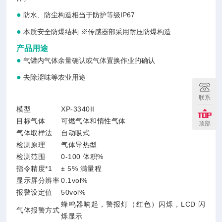
●
防水、防尘构造相当于防护等级IP67
●
本质安全防爆结构 ※传感器部采用耐压防爆构造
产品用途
●
气罐内气体余量确认或气体置换作业的确认
●
去除涩味等农业用途
联系
模型
XP-3340II
目标气体
可燃气体和惰性气体
顶部
气体取样法
自动吸式
检测原理
气体导热型
检测范围
0-100 体积%
指令精度*1
± 5% 满量程
显示屏分辨率
0.1vol%
报警设定值
50vol%
蜂鸣器响起，警报灯（红色）闪烁，LCD 闪
气体报警方式
烁显示