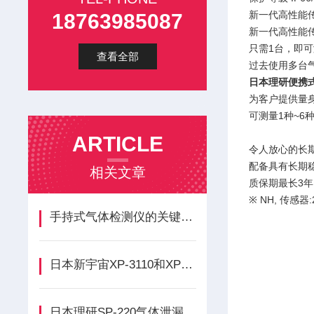
新一代高性能传感
18763985087
新一代高性能
只需1台，即
查看全部
过去使用多台
日本理研便携式
为客户提供量
可测量1种~6
ARTICLE
令人放心的长
配备具有长期稳
相关文章
质保期最长3
※ NH, 传感器
手持式气体检测仪的关键特性与选型要点
日本新宇宙XP-3110和XP-3310II有什么区别？
日本理研SP-220气体泄漏检测仪有哪些标准配件