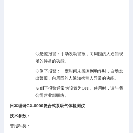
全
的
2
种
新
功
能。
◇恐慌报警：手动发动警报，向周围的人通知现
场的异常的功能。
◇倒下报警：一定时间未感测到动作时，自动发
出警报，向周围的人通知携带人异常的功能。
※倒下报警通常为设置为OFF。使用时，请与我
公司营业部联络。
日本理研GX-6000复合式泵吸气体检测仪
技术参数：
警报种类：