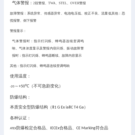
气体警报：
2段警报、TWA、STEL、OVER警报
故障警报：系统异常、传感器异常、电池电压低、校正不良、流量低其他：恐
慌报警、倒下报警
警报显示：
气体警报时：指示灯闪烁、蜂鸣器连续变调鸣
响、气体浓度显示及警报内容闪烁、振动
故障警
报时：指示灯闪烁、蜂鸣器断续、故障内容显示
其他：指示灯闪烁、蜂鸣器连续变调鸣响
使用温度：
～
（不可急剧变化）
+50℃
-20
防爆结构：
本质安全型防爆结构（
）
Ⅱ1 G Ex iaⅡC T4 Ga
各种认证：
防爆检定合格品、
合格品、
符合品
IECEx
CE Marking
ATEX