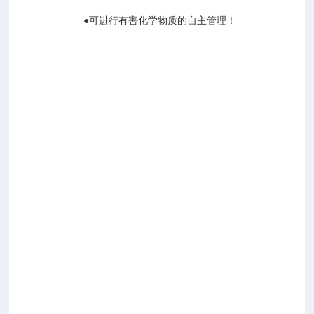
●可进行有害化学物质的自主管理！
适
合
用
于
法
律
规
定
必
须
实
施
风
险
评
估
的