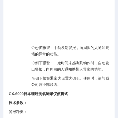
全
的
2
种
新
功
能。
◇恐慌报警：手动发动警报，向周围的人通知现
场的异常的功能。
◇倒下报警：一定时间未感测到动作时，自动发
出警报，向周围的人通知携带人异常的功能。
※倒下报警通常为设置为OFF。使用时，请与我
公司营业部联络。
GX-6000日本理研测氧测爆仪便携式
技术参数：
警报种类：