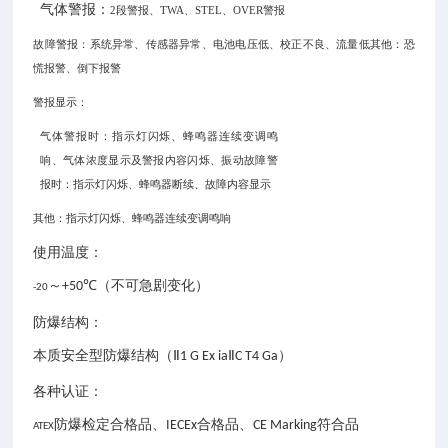
气体警报：
2段警报、TWA、STEL、OVER警报
故障警报：系统异常、传感器异常、电池电压低、校正不良、流量低其他：恐
慌报警、倒下报警
警报显示：
气体警报时：指示灯闪烁、蜂鸣器连续变调鸣
响、气体浓度显示及警报内容闪烁、振动
故障警
报时：指示灯闪烁、蜂鸣器断续、故障内容显示
其他：指示灯闪烁、蜂鸣器连续变调鸣响
使用温度：
～
（不可急剧变化）
+50℃
-20
防爆结构：
本质安全型防爆结构（
）
Ⅱ1 G Ex iaⅡC T4 Ga
各种认证：
防爆检定合格品、
合格品、
符合品
IECEx
CE Marking
ATEX