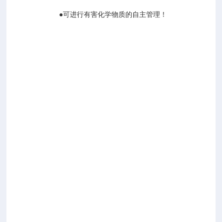
●可进行有害化学物质的自主管理！
适
合
用
于
法
律
规
定
必
须
实
施
风
险
评
估
的