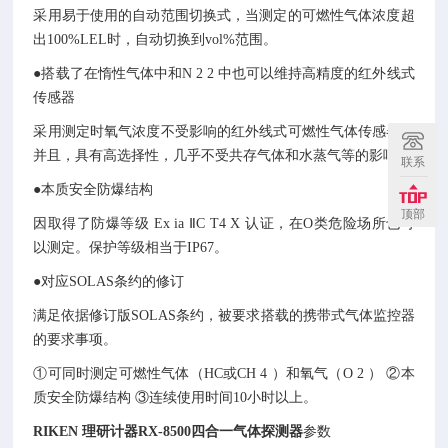
采用易于使用的自动范围切换式，当测定的可燃性气体浓度超
出100%LEL时，自动切换到vol%范围。
●搭载了在惰性气体中和N 2 2 中也可以维持高精度的红外线式
传感器
采用测定时氧气浓度不受影响的红外线式可燃性气体传感器。
并且，具有高选择性，几乎不受共存气体和水蒸气等的影响。
联系
●本质安全防爆结构
顶部
因取得了防爆等级 Ex ia ⅡC T4 X 认证，在O类危险场所也可
以测定。保护等级相当于IP67。
●对应SOLAS条约的修订
满足依据修订版SOLAS条约，被要求搭载的携带式气体监控器
的要求事项。
①可同时测定可燃性气体（HC或CH 4 ）和氧气（O 2 ） ②本
质安全防爆结构 ③连续使用时间10小时以上。
RIKEN 理研计器RX-8500四合一气体探测器
参数