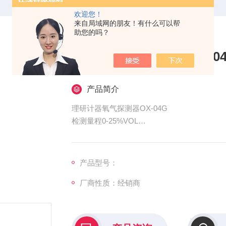
欢迎您！
来自局域网的朋友！有什么可以帮
助您的吗？
理研计器氧气探测器OX-04
产品简介
理研计器氧气探测器OX-04G
检测量程0-25%VOL
全新传感器
耐久性及性能优异，传感器保质期长达3年【OX-04G
支持广泛的温度范围
产品型号：
可在 -40 ~ +60*C下使用(取决于传感器规格)。
厂商性质：经销商
减轻氢干扰!: CO-04(C-)
开发了几乎不受氢干扰的一氧化碳传感器。应对
二合一传感器:CX-04