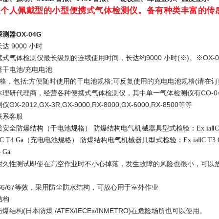
列"是个人佩戴型的小型便携式气体检测仪。备有种类丰富的
测器OX-04G
 9000 小时
气体检测仪最长级别的连续使用时间，长达约9000 小时(※)。※OX-04G/C
择干电池/充电电池
格，包括:方便随时使用的干电池规格;可反复使用的充电电池规格(请在订
研代理商，经营各种便携式气体检测仪，其中单一气体检测仪有CO-04,HS-04
-2012,GX-3R,GX-9000,RX-8000,GX-6000,RX-8500等等
联系客服
安全防爆结构（干电池规格） 防爆结构电气机械器具型式检验：Ex iaⅡC T4 GaATEX：
 ⅡC T4 Ga（充电电池规格） 防爆结构电气机械器具型式检验：Ex iaⅡC T3 GaATEX：
 Ga
跌落耐久性测试即使在高空作业时不小心掉落，发生故障的风险也很小，可以
P66/67等效，采用防尘防水结构，可放心用于室外作业
结构
结构(日本防爆 /ATEX/IECEx/INMETRO)在危险场所也可以使用。