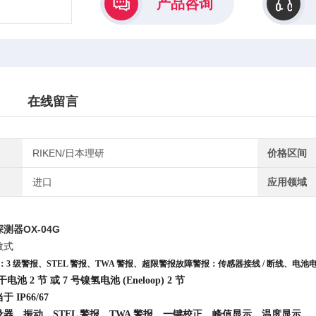
产品咨询
在线留言
RIKEN/日本理研
价格区间
进口
应用领域
测器OX-04G
散式
：3 级警报、STEL 警报、TWA 警报、超限警报故障警报：传感器接线 / 断线、
电池 2 节 或 7 号镍氢电池 (Eneloop) 2 节
IP66/67
器、振动、STEL 警报、TWA 警报、一键校正、峰值显示、温度显示