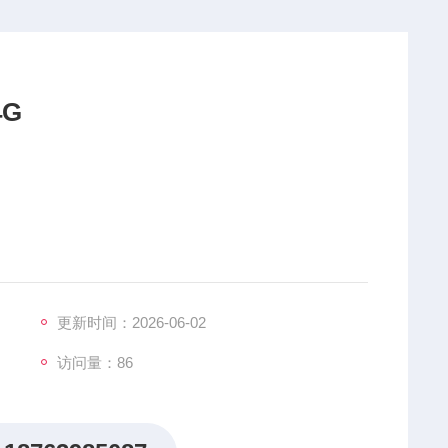
G
、SC-04(NH;)、SC-04(CL;)传感器保质期1年】
更新时间：2026-06-02
访问量：86
氢的共存环境(钢铁市场等)。