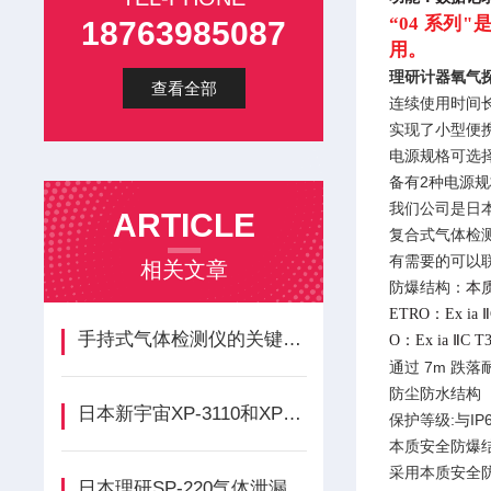
“04 系
18763985087
用。
理研计器氧气探
查看全部
连续使用时间长达
实现了小型便携式
电源规格可选
备有2种电源规
我们公司是日本理
ARTICLE
复合式气体检测仪GX
有需要的可以
相关文章
防爆结构：
本质
ETRO：Ex ia
手持式气体检测仪的关键特性与选型要点
O：Ex ia ⅡC T3
通过 7m 
防尘防水结构
日本新宇宙XP-3110和XP-3310II有什么区别？
保护等级:与I
本质安全防爆
采用本质安全防爆
日本理研SP-220气体泄漏检测仪有哪些标准配件