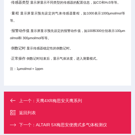
·传感器类型
显示屏显示不同类型的传感器的配置信息，如
CO
和
H
S
等等。
2
·量程
显示屏显示预先设定的气体传感器量程，如
1000
表示
1000μmol/mol
等
等。
·报警动作值
显示屏显示预先设定的报警动作值，如
100
和
300
分别表示
100μm
ol/mol
和
300μmol/mol
等等。
·倒数记时
显示传感器稳定性的倒数记时。
·正常操作
倒数记时结束后，显示气体浓度，进入测量模式。
注：
1μmol/mol = 1ppm
上一个：
天鹰4XR梅思安天鹰系列
返回列表
下一个：
ALTAIR 5X梅思安便携式多气体检测仪