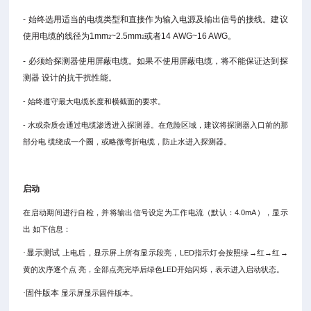
-
始终选用适当的电缆类型和直接作为输入电源及输出信号的接线。建议
使用
电缆的线径为
1mm
~2.5mm
或者
14 AWG~16 AWG
。
2
2
-
必须给探测器使用屏蔽电缆。如果不使用屏蔽电缆，将不能保证达到探
测器
设计的抗干扰性能。
-
始终遵守最大电缆长度和横截面的要求
。
-
水或杂质会通过电缆渗透进入探测器。在危险区域，建议将探测器入口前的那
部分电
缆绕成一个圈，或略微弯折电缆，防止水进入探测器。
启动
在启动期间进行自检，并将输出信号设定为工作电流（默认：
4.0mA
），显示
出
如下信息：
·显示测试
上电后，显示屏上所有显示段亮，
LED
指示灯会按照绿
→
红
→
红
→
黄的次序逐个点
亮，全部点亮完毕后绿色
LED
开始闪烁，表示进入启动状态。
·固件版本
显示屏显示固件版本。