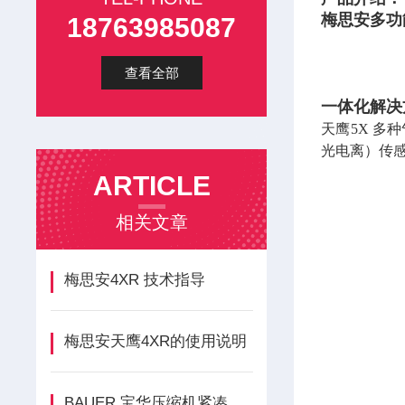
梅思安多功
18763985087
查看全部
一体化解决
天鹰5X 多
光电离）传
ARTICLE
相关文章
梅思安4XR 技术指导
梅思安天鹰4XR的使用说明
BAUER 宝华压缩机紧凑型 JUNIOR II介绍