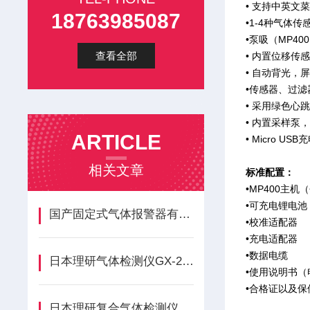
• 支持中英文
18763985087
•1-4种气体
•泵吸（MP4
查看全部
• 内置位移
• 自动背光，
•传感器、过滤
• 采用绿色
• 内置采样泵
ARTICLE
• Micro U
相关文章
标准配置：
•MP400主
•可充电锂电池
国产固定式气体报警器有哪些特点？
•校准适配器
•充电适配器
•数据电缆
日本理研气体检测仪GX-2012（GT）操作方法
•使用说明书（
•合格证以及保
日本理研复合气体检测仪GX-8000产品组成结构介绍