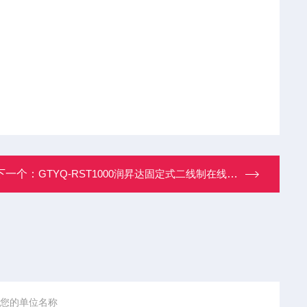
下一个：
GTYQ-RST1000润昇达固定式二线制在线氯气报警仪