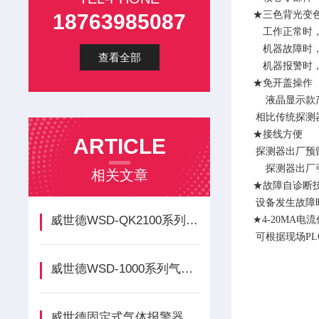
★三色背光变
18763985087
工作正常时
机器故障时
查看全部
机器报警时
★免开盖操作
液晶显示款
相比传统探测
★接线方便
ARTICLE
探测器出厂预
探测器出厂
相关文章
★故障自诊断
设备发生故障
威世德WSD-QK2100系列气体报警控制器（液晶显示）简介
★
4-20MA
可根据现场
P
威世德WSD-1000系列气体报警控制器（数码显示）简介
威世德固定式气体报警器简介